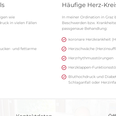
ls
Häufige Herz-Kre
lgen wie
In meiner Ordination in Graz 
uck in vielen Fällen
Beschwerden bzw. Krankheiten
passgenaue Behandlung:
koronare Herzkrankheit (
zucker- und fettarme
Herzschwäche (Herzinsuffi
Herzrhythmusstörungen
Herzklappen-Funktionsst
Bluthochdruck und Diabete
Schlaganfall oder Herzinfa