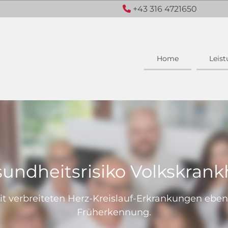
+43 316 4721650

Home
Leis
undheitsrisiko Volkskrank
t verbreiteten Herz-Kreislauf-Erkrankungen ebens
Früherkennung.